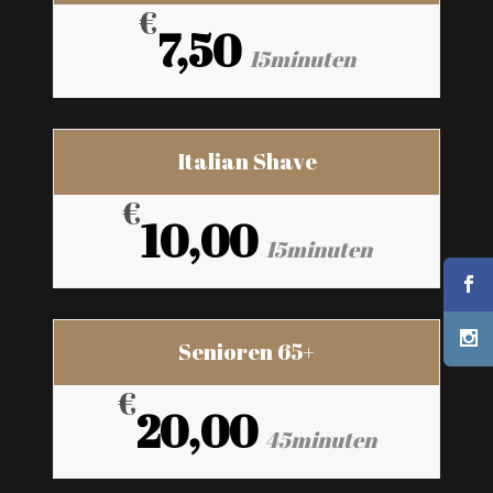
€
7,50
15minuten
Italian Shave
€
10,00
15minuten
Senioren 65+
€
20,00
45minuten